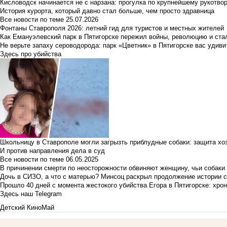
Кисловодск начинается не с нарзана: прогулка по крупнейшему рукотво
История курорта, который давно стал больше, чем просто здравница
Все новости по теме
25.07.2026
Фонтаны Ставрополя 2026: летний гид для туристов и местных жителей
Как Емануэлевский парк в Пятигорске пережил войны, революцию и ста
Не верьте запаху сероводорода: парк «Цветник» в Пятигорске вас удиви
Здесь про убийства
Школьницу в Ставрополе могли загрызть приблудные собаки: защита хо
И против направления дела в суд
Все новости по теме
06.05.2025
В причинении смерти по неосторожности обвиняют женщину, чьи собаки
Дочь в СИЗО, а что с матерью? Минсоц раскрыл продолжение истории с
Прошло 40 дней с момента жестокого убийства Егора в Пятигорске: хро
Здесь наш Telegram
Детский КиноМай