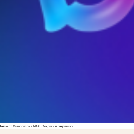
Блокнот Ставрополь в MAX. Смирись и подпишись