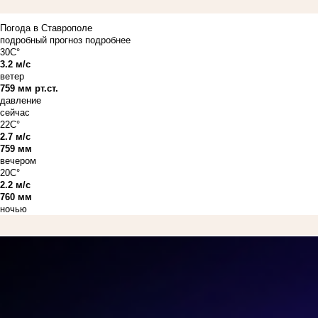
Погода в Ставрополе
подробный прогноз
подробнее
30C°
3.2 м/с
ветер
759 мм рт.ст.
давление
сейчас
22C°
2.7 м/с
759 мм
вечером
20C°
2.2 м/с
760 мм
ночью