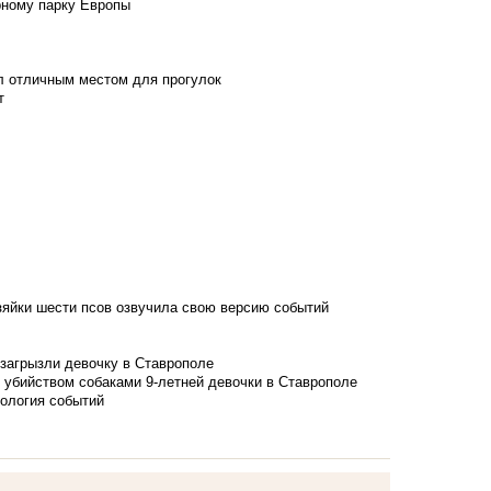
рному парку Европы
л отличным местом для прогулок
т
зяйки шести псов озвучила свою версию событий
 загрызли девочку в Ставрополе
 убийством собаками 9-летней девочки в Ставрополе
нология событий