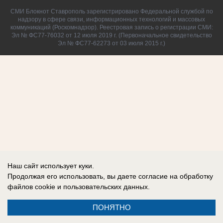
СМИ Блокнот Ставрополь зарегистрировано Федеральной службой по
надзору в сфере связи, информационных технологий и массовых
коммуникаций (Роскомнадзор). Реестровая запись о регистрации СМИ:
Эл № ФС77-76032 от 12 июля 2019 г. (Первоначальное свидетельство
Эл № ФС77-62273 от 03 июля 2015 г.)
Наш сайт использует куки.
Продолжая его использовать, вы даете согласие на обработку
файлов cookie
и пользовательских данных.
ПОНЯТНО