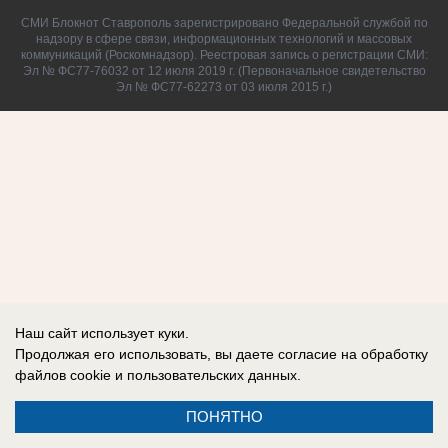
СМИ Блокнот Ставрополь зарегистрировано Федеральной службой по
надзору в сфере связи, информационных технологий и массовых
коммуникаций (Роскомнадзор). Реестровая запись о регистрации СМИ:
Эл № ФС77-76032 от 12 июля 2019 г. (Первоначальное свидетельство
Эл № ФС77-62273 от 03 июля 2015 г.)
Наш сайт использует куки.
Продолжая его использовать, вы даете согласие на обработку
файлов cookie
и пользовательских данных.
ПОНЯТНО