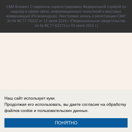
СМИ Блокнот Ставрополь зарегистрировано Федеральной службой по
надзору в сфере связи, информационных технологий и массовых
коммуникаций (Роскомнадзор). Реестровая запись о регистрации СМИ:
Эл № ФС77-76032 от 12 июля 2019 г. (Первоначальное свидетельство
Эл № ФС77-62273 от 03 июля 2015 г.)
Наш сайт использует куки.
Продолжая его использовать, вы даете согласие на обработку
файлов cookie
и пользовательских данных.
ПОНЯТНО