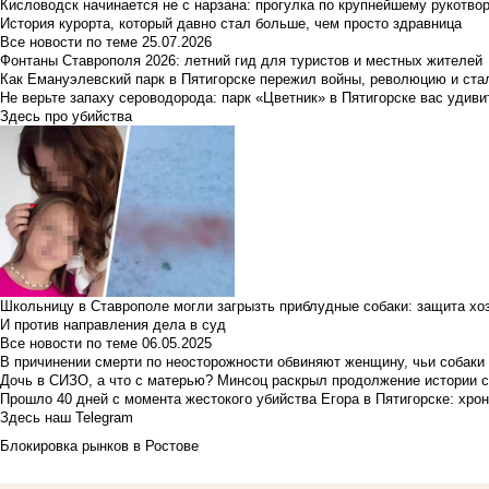
Кисловодск начинается не с нарзана: прогулка по крупнейшему рукотво
История курорта, который давно стал больше, чем просто здравница
Все новости по теме
25.07.2026
Фонтаны Ставрополя 2026: летний гид для туристов и местных жителей
Как Емануэлевский парк в Пятигорске пережил войны, революцию и ста
Не верьте запаху сероводорода: парк «Цветник» в Пятигорске вас удиви
Здесь про убийства
Школьницу в Ставрополе могли загрызть приблудные собаки: защита хо
И против направления дела в суд
Все новости по теме
06.05.2025
В причинении смерти по неосторожности обвиняют женщину, чьи собаки
Дочь в СИЗО, а что с матерью? Минсоц раскрыл продолжение истории с
Прошло 40 дней с момента жестокого убийства Егора в Пятигорске: хро
Здесь наш Telegram
Блокировка рынков в Ростове