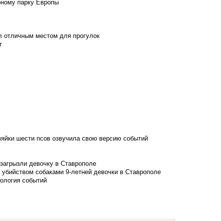
рному парку Европы
л отличным местом для прогулок
т
зяйки шести псов озвучила свою версию событий
 загрызли девочку в Ставрополе
 убийством собаками 9-летней девочки в Ставрополе
нология событий