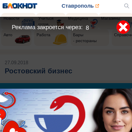
Ставрополь
Новости
Учиться
Медицина
Магазины
готов
Реклама закроется через:
8
Авто
Работа
Бары
Справоч
- рестораны
27.09.2018
Ростовский бизнес