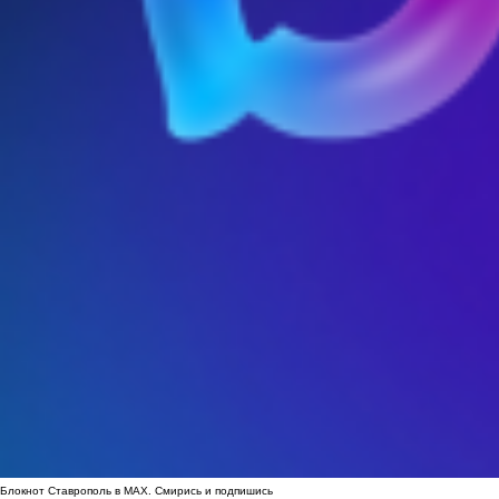
Блокнот Ставрополь в MAX. Смирись и подпишись