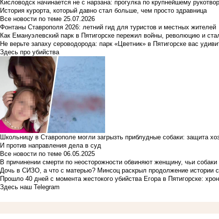
Кисловодск начинается не с нарзана: прогулка по крупнейшему рукотво
История курорта, который давно стал больше, чем просто здравница
Все новости по теме
25.07.2026
Фонтаны Ставрополя 2026: летний гид для туристов и местных жителей
Как Емануэлевский парк в Пятигорске пережил войны, революцию и ста
Не верьте запаху сероводорода: парк «Цветник» в Пятигорске вас удиви
Здесь про убийства
Школьницу в Ставрополе могли загрызть приблудные собаки: защита хо
И против направления дела в суд
Все новости по теме
06.05.2025
В причинении смерти по неосторожности обвиняют женщину, чьи собаки
Дочь в СИЗО, а что с матерью? Минсоц раскрыл продолжение истории с
Прошло 40 дней с момента жестокого убийства Егора в Пятигорске: хро
Здесь наш Telegram