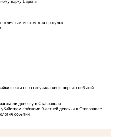
рному парку Европы
л отличным местом для прогулок
т
зяйки шести псов озвучила свою версию событий
 загрызли девочку в Ставрополе
 убийством собаками 9-летней девочки в Ставрополе
нология событий