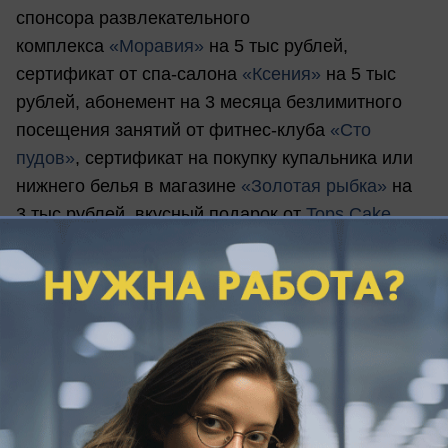
спонсора развлекательного
комплекса
«Моравия»
на 5 тыс рублей,
сертификат от спа-салона
«Ксения»
на 5 тыс
рублей, абонемент на 3 месяца безлимитного
посещения занятий от фитнес-клуба
«Сто
пудов»
, сертификат на покупку купальника или
нижнего белья в магазине
«Золотая рыбка»
на
3 тыс рублей, вкусный подарок от
Tops Cake
Pops
.
2 место: Сертификат от спа-салона
«Ксения»
на
5 тыс рублей, месячный безлимитный абонемент
от фитнес-клуба
«Сто пудов»
, сертификат на
покупку купальника или нижнего белья в
магазине
«Золотая рыбка»
на 2 тыс рублей,
отдых на базе
«Голубая волна»
на двоих, а