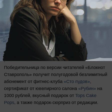
также вкусный подарок от
Tops Cake Pops
.
3 место: Сертификат от спа-салона
«Ксения»
на
5 тыс рублей, месячный безлимитный абонемент
от фитнес-клуба
«Сто пудов»
, сертификат на
покупку купальника или нижнего белья в
магазине
«Золотая рыбка»
на 2 тыс
рублей, вкусный подарок от
Tops Cake Pops
.
Победительница по версии читателей «Блокнот
Ставрополь» получит полугодовой безлимитный
абонемент от фитнес-клуба
«Сто пудов»
,
сертификат от ювелирного салона
«Рубин»
на
1000 рублей, вкусный подарок от
Tops Cake
Pops
, а также подарок-сюрприз от редакции.