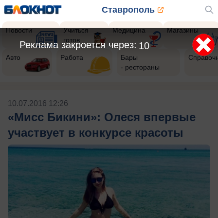
Ставрополь
Новости
Учиться
Медицина
Магазины
готов
Реклама закроется через:
9
Авто
Работа
Бары
Справоч
- рестораны
10.07.2016 12:26
«Мисс Бикини»: Олеся впервые
участвует в конкурсе красоты