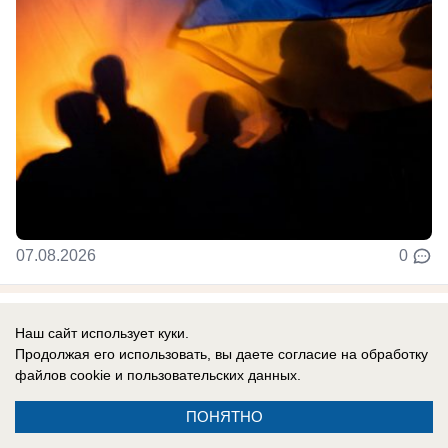
07.08.2026
0
В России
Наш сайт использует куки.
«Пора договариваться»: Маск
Продолжая его использовать, вы даете согласие на обработку
отказывает Киеву в Starlink
файлов cookie
и пользовательских данных.
Самый богатый человек планеты, миллиардер
ПОНЯТНО
Илон Маск не спешит предоставлять Украине