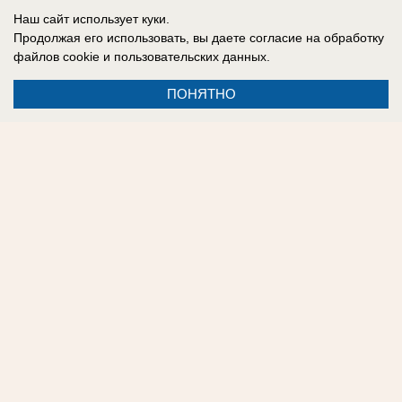
контроль глава Следкома России Александр
Наш сайт использует куки.
Бастрыкин.
Продолжая его использовать, вы даете согласие на обработку
файлов cookie
и пользовательских данных.
Альбина Чернова
ПОНЯТНО