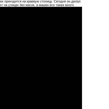
них приходится на краевую столицу. Сегодня он делал
т на улицах без масок, а машин все также много.