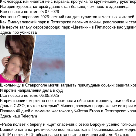
Кисловодск начинается не с нарзана: прогулка по крупнейшему рукотво
История курорта, который давно стал больше, чем просто здравница
Все новости по теме
25.07.2026
Фонтаны Ставрополя 2026: летний гид для туристов и местных жителей
Как Емануэлевский парк в Пятигорске пережил войны, революцию и ста
Не верьте запаху сероводорода: парк «Цветник» в Пятигорске вас удиви
Здесь про убийства
Школьницу в Ставрополе могли загрызть приблудные собаки: защита хо
И против направления дела в суд
Все новости по теме
06.05.2025
В причинении смерти по неосторожности обвиняют женщину, чьи собаки
Дочь в СИЗО, а что с матерью? Минсоц раскрыл продолжение истории с
Прошло 40 дней с момента жестокого убийства Егора в Пятигорске: хро
Здесь наш Telegram
«Рыба ползет к берегу и ищет спасения»: озеро Барсуки усеяно погибш
Боевой опыт и патриотическое воспитание: как в Невинномысском медици
ЛДПР против ЕГЭ: образование становится привилегией для богатых