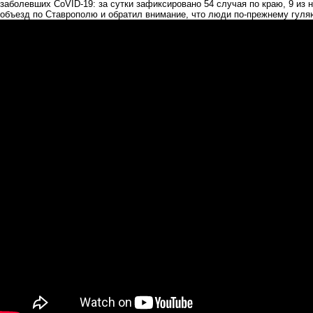
заболевших CoVID-19: за сутки зафиксировано 54 случая по краю, 9 из 
объезд по Ставрополю и обратил внимание, что люди по-прежнему гуляю