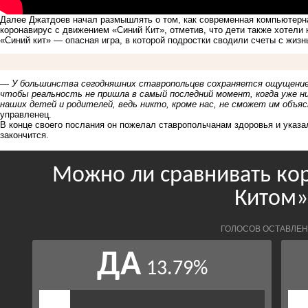
Далее Джатдоев начал размышлять о том, как современная компьютерн
коронавирус с движением «Синий Кит», отметив, что дети также хотели 
«Синий кит» — опасная игра, в которой подростки сводили счеты с жизн
—
У большинства сегодняшних ставропольцев сохраняется ощущение 
чтобы реальность не пришла в самый последний момент, когда уже ни
наших детей и родителей, ведь никто, кроме нас, не сможет им объяс
управленец.
В конце своего послания он пожелал ставропольчанам здоровья и указал
закончится.