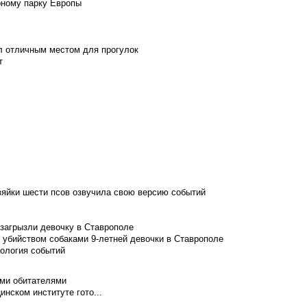
рному парку Европы
л отличным местом для прогулок
т
зяйки шести псов озвучила свою версию событий
 загрызли девочку в Ставрополе
 убийством собаками 9-летней девочки в Ставрополе
нология событий
ими обитателями
нском институте гото...