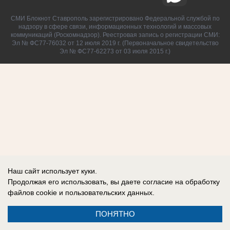
СМИ Блокнот Ставрополь зарегистрировано Федеральной службой по
надзору в сфере связи, информационных технологий и массовых
коммуникаций (Роскомнадзор). Реестровая запись о регистрации СМИ:
Эл № ФС77-76032 от 12 июля 2019 г. (Первоначальное свидетельство
Эл № ФС77-62273 от 03 июля 2015 г.)
Наш сайт использует куки.
Продолжая его использовать, вы даете согласие на обработку
файлов cookie
и пользовательских данных.
ПОНЯТНО