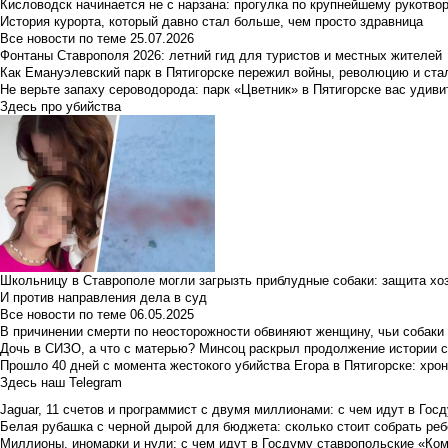
Кисловодск начинается не с нарзана: прогулка по крупнейшему рукотво
История курорта, который давно стал больше, чем просто здравница
Все новости по теме
25.07.2026
Фонтаны Ставрополя 2026: летний гид для туристов и местных жителей
Как Емануэлевский парк в Пятигорске пережил войны, революцию и ста
Не верьте запаху сероводорода: парк «Цветник» в Пятигорске вас удиви
Здесь про убийства
Школьницу в Ставрополе могли загрызть приблудные собаки: защита хо
И против направления дела в суд
Все новости по теме
06.05.2025
В причинении смерти по неосторожности обвиняют женщину, чьи собаки
Дочь в СИЗО, а что с матерью? Минсоц раскрыл продолжение истории с
Прошло 40 дней с момента жестокого убийства Егора в Пятигорске: хро
Здесь наш Telegram
Jaguar, 11 счетов и программист с двумя миллионами: с чем идут в Госд
Белая рубашка с черной дырой для бюджета: сколько стоит собрать ребе
Миллионы, иномарки и нули: с чем идут в Госдуму ставропольские «Ко