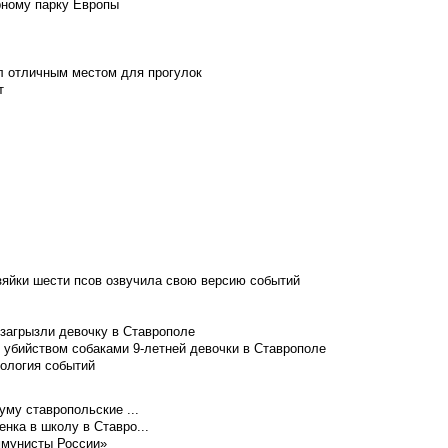
рному парку Европы
л отличным местом для прогулок
т
зяйки шести псов озвучила свою версию событий
 загрызли девочку в Ставрополе
 убийством собаками 9-летней девочки в Ставрополе
нология событий
уму ставропольские ...
нка в школу в Ставро...
ммунисты России»