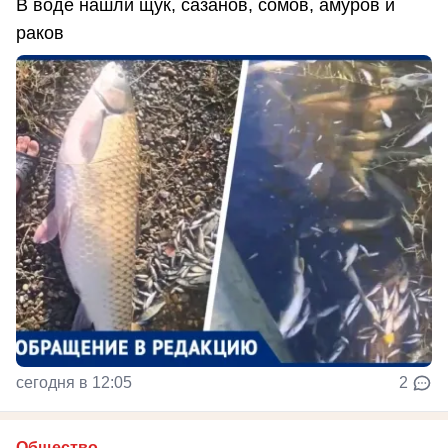
В воде нашли щук, сазанов, сомов, амуров и
раков
сегодня в 12:05
2
Общество