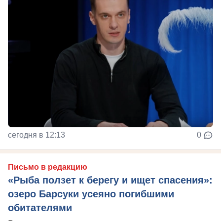
сегодня в 12:13
0
Письмо в редакцию
«Рыба ползет к берегу и ищет спасения»:
озеро Барсуки усеяно погибшими
обитателями