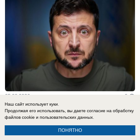
05.08.2026
0
Наш сайт использует куки.
Продолжая его использовать, вы даете согласие на обработку
В России
файлов cookie
и пользовательских данных.
В Киеве огненный ад: Армия России
ПОНЯТНО
разнесла украинскую столицу в клочья –