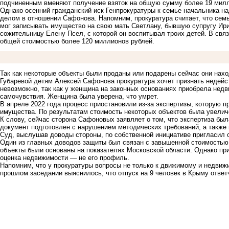
подчиненным вменяют получение взяток на общую сумму более 19 милл
Однако осенний гражданский иск Генпрокуратуры к семье начальника н
делом в отношении Сафонова. Напомним, прокуратура считает, что сем
мог записывать имущество на свою мать Светлану, бывшую супругу Ири
сожительницу Елену Псел, с которой он воспитывал троих детей. В связ
общей стоимостью более 120 миллионов рублей.
Так как некоторые объекты были проданы или подарены сейчас они нахо
Губаревой детям Алексей Сафонова прокуратура хочет признать недейст
невозможно, так как у женщина на законных основаниях приобрела недв
самочувствия. Женщина была уверена, что умрет.
В апреле 2022 года процесс приостановили из-за экспертизы, которую 
имущества. По результатам стоимость некоторых объектов
была увелич
К слову, сейчас сторона Сафоновых заявляет о том, что экспертиза был
документ подготовлен с нарушением методических требований, а также
Суд, выслушав доводы стороны, по собственной инициативе пригласил о
Один из главных доводов защиты был связан с завышенной стоимостью
объекты были основаны на показателях Московской области. Однако приг
оценка недвижимости — не его профиль.
Напомним, что у прокуратуры вопросы не только к движимому и недвиж
прошлом заседании выяснилось, что отпуск на 9 человек в Крыму отве