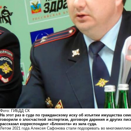
Фото: ГИБДД СК
На этот раз в суде по гражданскому иску об изъятии имущества с
говорили о злосчастной экспертизе, договоре дарения и других пи
рассказал корреспондент «Блокнота» из зала суда.
Летом 2021 года Алексея Сафонова стали подозревать во многомиллион