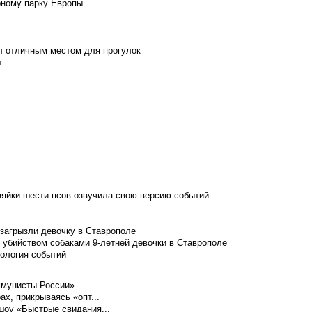
рному парку Европы
л отличным местом для прогулок
т
зяйки шести псов озвучила свою версию событий
 загрызли девочку в Ставрополе
 убийством собаками 9-летней девочки в Ставрополе
нология событий
ммунисты России»
ах, прикрываясь «опт...
шоу «Быстрые свидания...