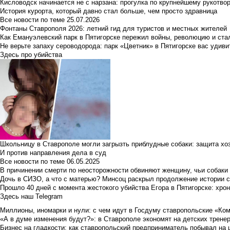
Кисловодск начинается не с нарзана: прогулка по крупнейшему рукотво
История курорта, который давно стал больше, чем просто здравница
Все новости по теме
25.07.2026
Фонтаны Ставрополя 2026: летний гид для туристов и местных жителей
Как Емануэлевский парк в Пятигорске пережил войны, революцию и ста
Не верьте запаху сероводорода: парк «Цветник» в Пятигорске вас удиви
Здесь про убийства
Школьницу в Ставрополе могли загрызть приблудные собаки: защита хо
И против направления дела в суд
Все новости по теме
06.05.2025
В причинении смерти по неосторожности обвиняют женщину, чьи собаки
Дочь в СИЗО, а что с матерью? Минсоц раскрыл продолжение истории с
Прошло 40 дней с момента жестокого убийства Егора в Пятигорске: хро
Здесь наш Telegram
Миллионы, иномарки и нули: с чем идут в Госдуму ставропольские «Ко
«А в думе изменения будут?»: в Ставрополе экономят на детских тренер
Бизнес на гладкости: как ставропольский предприниматель побывал на 