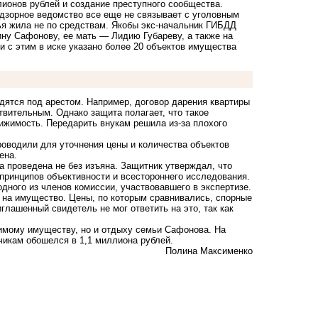
ионов рублей и создание преступного сообщества.
адзорное ведомство все еще не связывает с уголовным
ья жила не по средствам. Якобы экс-начальник ГИБДД
ну Сафонову, ее мать — Лидию Губареву, а также на
и с этим в иске указано более 20 объектов имущества
дятся под арестом. Например, договор дарения квартиры
вительным. Однако защита полагает, что такое
ижимость. Передарить внукам решила из-за плохого
проводили для уточнения цены и количества объектов
ена.
а проведена не без изъяна. Защитник утверждал, что
 принципов объективности и всестороннего исследования.
дного из членов комиссии, участвовавшего в экспертизе.
 на имущество. Цены, по которым сравнивались, спорные
лашенный свидетель не мог ответить на это, так как
имому имуществу, но и отдыху семьи Сафонова. На
тчикам обошелся в
1,1 миллиона рублей.
Полина Максименко