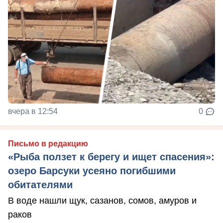
вчера в 12:54
0
Письмо в редакцию
«Рыба ползет к берегу и ищет спасения»:
озеро Барсуки усеяно погибшими
обитателями
В воде нашли щук, сазанов, сомов, амуров и
раков