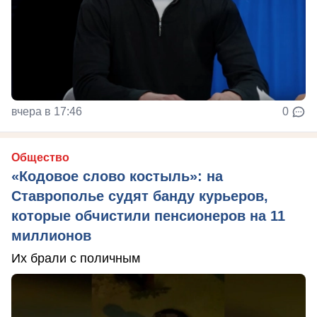
вчера в 17:46
0
Общество
«Кодовое слово костыль»: на
Ставрополье судят банду курьеров,
которые обчистили пенсионеров на 11
миллионов
Их брали с поличным