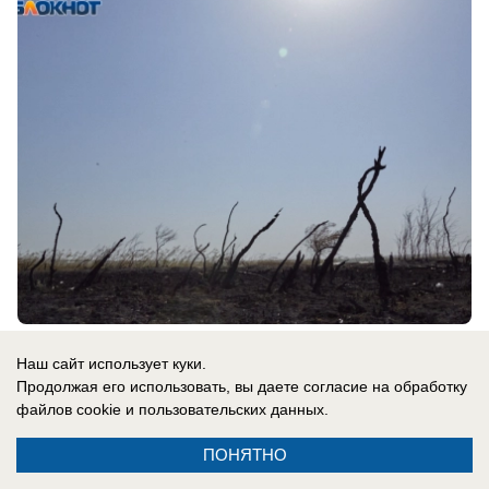
вчера в 21:11
0
Наш сайт использует куки.
Продолжая его использовать, вы даете согласие на обработку
файлов cookie
и пользовательских данных.
Экономика
Осенью дешевле, но не для всех: как
ПОНЯТНО
изменились цены на рейсы из