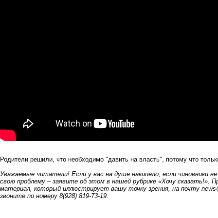
Родители решили, что необходимо "давить на власть", потому что тольк
Уважаемые читатели! Если у вас на душе накипело, если чиновники н
свою проблему – заявите об этом в нашей рубрике «Хочу сказать!». 
материал, который иллюстрирует вашу точку зрения, на почту
news@
звоните по номеру 8(928) 819-73-19.