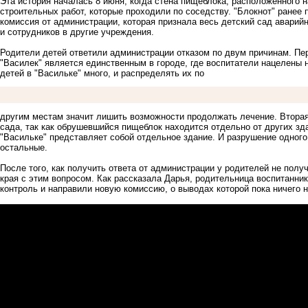
Эта
история началась
8 июня, когда стена пищеблока, расположенного н
строительных работ, которые проходили по соседству. "Блокнот"
ранее 
комиссия от администрации, которая признала весь детский сад аварий
и сотрудников в другие учреждения.
Родители детей ответили администрации отказом по двум причинам. Пер
"Василек" является единственным в городе, где воспитатели нацелены 
детей в "Васильке" много, и распределять их по
другим местам значит лишить возможности продолжать лечение. Вторая 
сада, так как обрушевшийся пищеблок находится отдельно от других зда
"Васильке" представляет собой отдельное здание. И разрушение одного 
остальные.
После того, как получить ответа от администрации у родителей не полу
края с этим вопросом. Как рассказала Дарья, родительница воспитанник
контроль и направили новую комиссию, о выводах которой пока ничего 