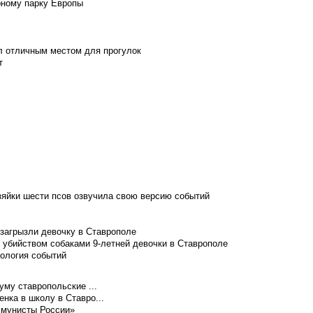
рному парку Европы
л отличным местом для прогулок
т
зяйки шести псов озвучила свою версию событий
 загрызли девочку в Ставрополе
 убийством собаками 9-летней девочки в Ставрополе
нология событий
уму ставропольские ...
нка в школу в Ставро...
ммунисты России»