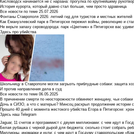
Кисловодск начинается не с нарзана: прогулка по крупнейшему рукотво
История курорта, который давно стал больше, чем просто здравница
Все новости по теме
25.07.2026
Фонтаны Ставрополя 2026: летний гид для туристов и местных жителей
Как Емануэлевский парк в Пятигорске пережил войны, революцию и ста
Не верьте запаху сероводорода: парк «Цветник» в Пятигорске вас удиви
Здесь про убийства
Школьницу в Ставрополе могли загрызть приблудные собаки: защита хо
И против направления дела в суд
Все новости по теме
06.05.2025
В причинении смерти по неосторожности обвиняют женщину, чьи собаки
Дочь в СИЗО, а что с матерью? Минсоц раскрыл продолжение истории с
Прошло 40 дней с момента жестокого убийства Егора в Пятигорске: хро
Здесь наш Telegram
Jaguar, 11 счетов и программист с двумя миллионами: с чем идут в Госд
Белая рубашка с черной дырой для бюджета: сколько стоит собрать ребе
Миллионы, иномарки и нули: с чем идут в Госдуму ставропольские «Ко