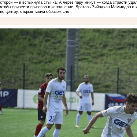
сторон — и вспыхнула стычка. А через пару минут — когда страсти уда
чтобы привести приговор в исполнение. Вратарь Зийадхан Маммадов в 
по центру, открыв таким образом счет.