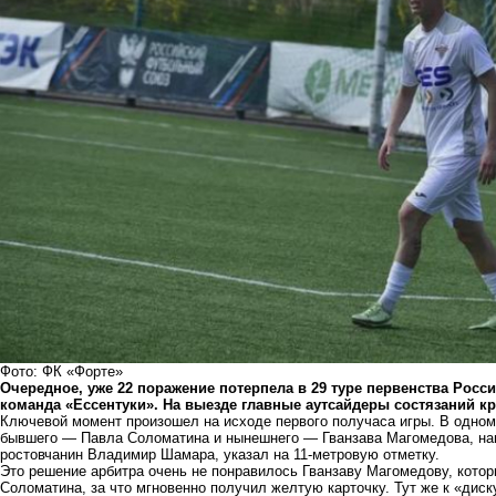
Фото: ФК «Форте»
Очередное, уже 22 поражение потерпела в 29 туре первенства Росс
команда «Ессентуки». На выезде главные аутсайдеры состязаний кр
Ключевой момент произошел на исходе первого получаса игры. В одном 
бывшего — Павла Соломатина и нынешнего — Гванзава Магомедова, на
ростовчанин Владимир Шамара, указал на 11-метровую отметку.
Это решение арбитра очень не понравилось Гванзаву Магомедову, кото
Соломатина, за что мгновенно получил желтую карточку. Тут же к «дис