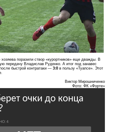
е хозяева поразили створ «курортников» еще дважды. В
вую передачу Владислав Руденко. А итог под занавес
 после быстрой контратаки —
3:0
в пользу «Туапсе». Этот
е.
Виктор Мирошниченко
Фото: ФК «Форте»