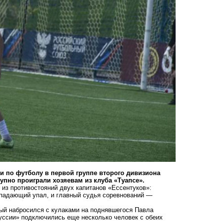
ии по футболу в первой группе второго дивизиона
упно проиграли хозяевам из клуба «Туапсе».
из противостояний двух капитанов «Ессентуков»:
падающий упал, и главный судья соревнований —
рый набросился с кулаками на поднявшегося Павла
куссии» подключились еще несколько человек с обеих