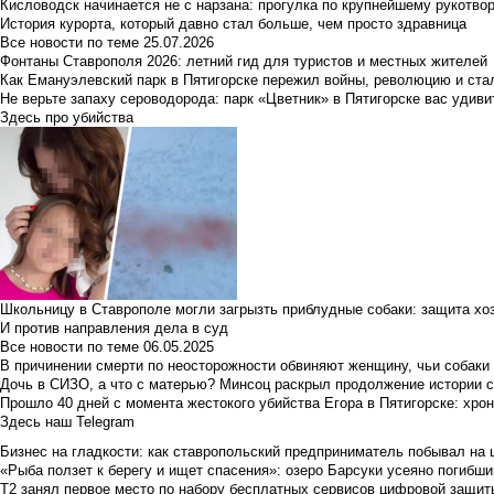
Кисловодск начинается не с нарзана: прогулка по крупнейшему рукотво
История курорта, который давно стал больше, чем просто здравница
Все новости по теме
25.07.2026
Фонтаны Ставрополя 2026: летний гид для туристов и местных жителей
Как Емануэлевский парк в Пятигорске пережил войны, революцию и ста
Не верьте запаху сероводорода: парк «Цветник» в Пятигорске вас удиви
Здесь про убийства
Школьницу в Ставрополе могли загрызть приблудные собаки: защита хо
И против направления дела в суд
Все новости по теме
06.05.2025
В причинении смерти по неосторожности обвиняют женщину, чьи собаки
Дочь в СИЗО, а что с матерью? Минсоц раскрыл продолжение истории с
Прошло 40 дней с момента жестокого убийства Егора в Пятигорске: хро
Здесь наш Telegram
Бизнес на гладкости: как ставропольский предприниматель побывал на 
«Рыба ползет к берегу и ищет спасения»: озеро Барсуки усеяно погибш
Т2 занял первое место по набору бесплатных сервисов цифровой защиты 