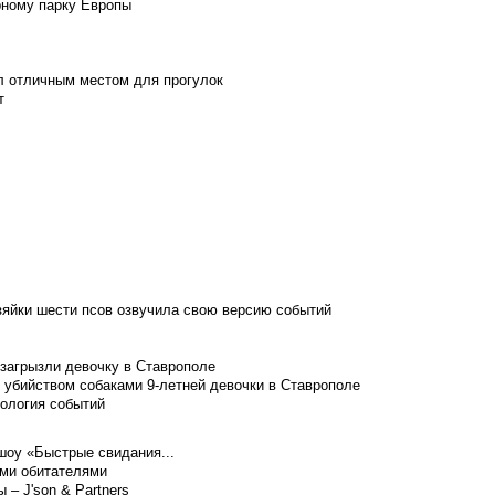
рному парку Европы
л отличным местом для прогулок
т
зяйки шести псов озвучила свою версию событий
 загрызли девочку в Ставрополе
 убийством собаками 9-летней девочки в Ставрополе
нология событий
шоу «Быстрые свидания...
ими обитателями
– J'son & Partners