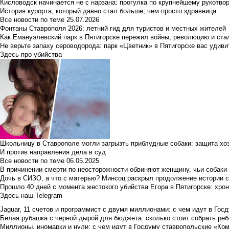
Кисловодск начинается не с нарзана: прогулка по крупнейшему рукотво
История курорта, который давно стал больше, чем просто здравница
Все новости по теме
25.07.2026
Фонтаны Ставрополя 2026: летний гид для туристов и местных жителей
Как Емануэлевский парк в Пятигорске пережил войны, революцию и ста
Не верьте запаху сероводорода: парк «Цветник» в Пятигорске вас удиви
Здесь про убийства
Школьницу в Ставрополе могли загрызть приблудные собаки: защита хо
И против направления дела в суд
Все новости по теме
06.05.2025
В причинении смерти по неосторожности обвиняют женщину, чьи собаки
Дочь в СИЗО, а что с матерью? Минсоц раскрыл продолжение истории с
Прошло 40 дней с момента жестокого убийства Егора в Пятигорске: хро
Здесь наш Telegram
Jaguar, 11 счетов и программист с двумя миллионами: с чем идут в Госд
Белая рубашка с черной дырой для бюджета: сколько стоит собрать ребе
Миллионы, иномарки и нули: с чем идут в Госдуму ставропольские «Ко