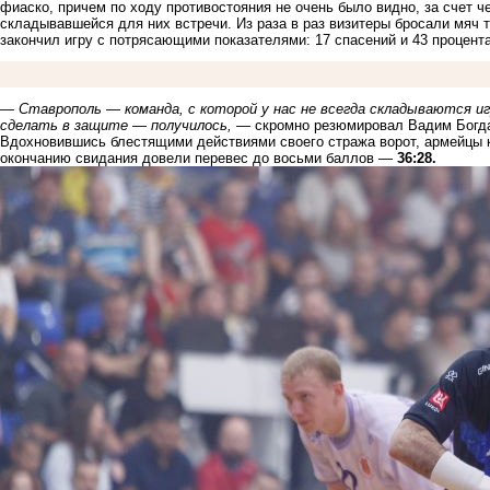
фиаско, причем по ходу
противостояния
не очень было видно, за счет ч
складывавшейся для них встречи. Из раза в раз визитеры бросали мяч 
закончил игру с потрясающими показателями: 17 спасений и 43 процент
— Ставрополь — команда, с которой у нас не всегда складываются
и
сделать в защите — получилось,
— скромно резюмировал Вадим Богд
Вдохновившись блестящими действиями своего стража ворот, армейцы
окончанию свидания довели перевес до восьми баллов —
36:28.