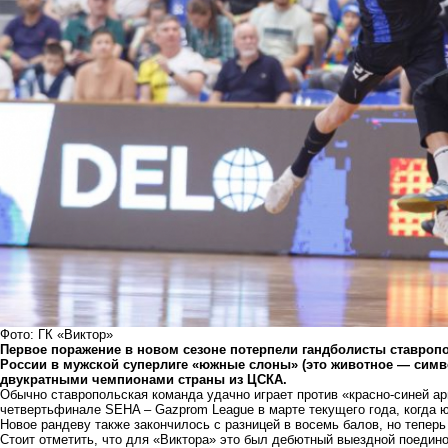
Фото: ГК «Виктор»
Первое поражение в новом сезоне потерпели
гандболисты
ставропо
России в мужской суперлиге «южные слоны» (это животное — символ
двукратными чемпионами страны из ЦСКА.
Обычно ставропольская команда удачно играет против «красно-синей а
четвертьфинале SEHA – Gazprom League в марте текущего года, когда 
Новое рандеву также закончилось с разницей в восемь балов, но тепер
Стоит отметить, что для «Виктора» это был дебютный выездной поедино