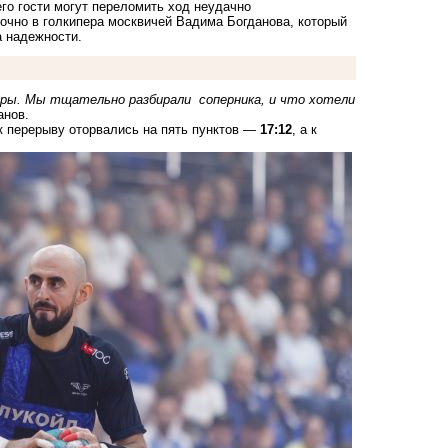
его гости могут переломить ход неудачно
точно в голкипера москвичей Вадима Богданова, который
а надежности.
гры
. Мы тщательно разбирали соперника, и что хотели
анов.
 к перерыву
оторвались
на пять пунктов —
17:12
, а к