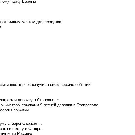
рному парку Европы
л отличным местом для прогулок
т
зяйки шести псов озвучила свою версию событий
 загрызли девочку в Ставрополе
 убийством собаками 9-летней девочки в Ставрополе
нология событий
уму ставропольские ...
нка в школу в Ставро...
ммунисты России»