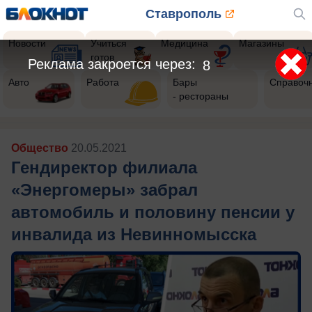
Ставрополь
Новости
Учиться
Медицина
Магазины
готов
Реклама закроется через:
6
Авто
Работа
Бары
Справоч
- рестораны
Общество
20.05.2021
Гендиректор филиала
«Энергомеры» забрал
автомобиль и половину пенсии у
инвалида из Невинномысска