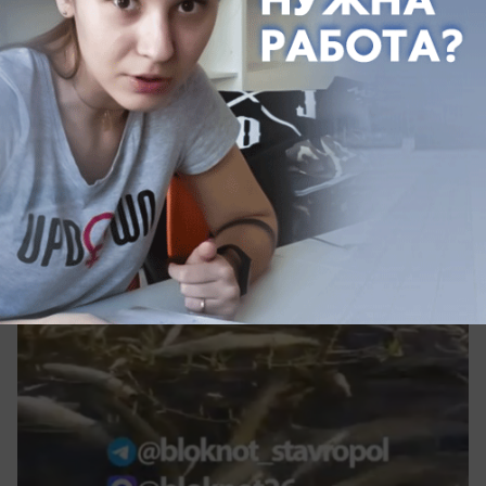
сегодня в 08:30
3
Общество
Начали проверку после массовой гибели
рыбы на озере Барсуки в
Ставропольском крае
После публикации нашей редакции