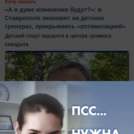
Хочу сказать
«А в думе изменения будут?»: в
Ставрополе экономят на детских
тренерах, прикрываясь «оптимизацией»
Детский спорт оказался в центре громкого
скандала