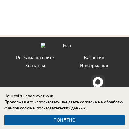
Реклама на сайте
Вакансии
Контакты
Информация
Наш сайт использует куки.
СМИ Блокнот Ставрополь зарегистрировано Федеральной службой по
надзору в сфере связи, информационных технологий и массовых
Продолжая его использовать, вы даете согласие на обработку
коммуникаций (Роскомнадзор). Реестровая запись о регистрации СМИ:
файлов cookie
и пользовательских данных.
Эл № ФС77-76032 от 12 июля 2019 г. (Первоначальное свидетельство
Эл № ФС77-62273 от 03 июля 2015 г.)
ПОНЯТНО