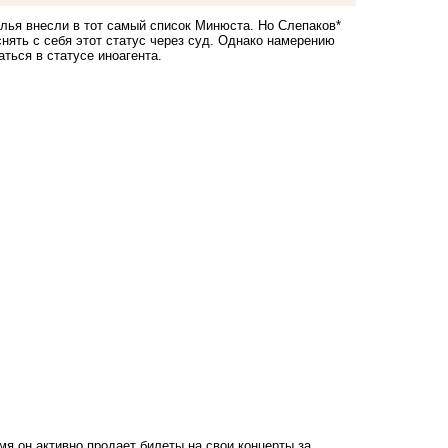
лья внесли в тот самый список Минюста. Но Слепаков*
снять с себя этот статус через суд. Однако намерению
ться в статусе иноагента.
мя он активно продает билеты на свои концерты за