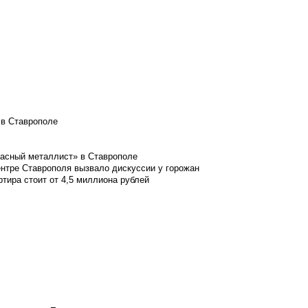
 в Ставрополе
расный металлист» в Ставрополе
ентре Ставрополя вызвало дискуссии у горожан
ртира стоит от 4,5 миллиона рублей