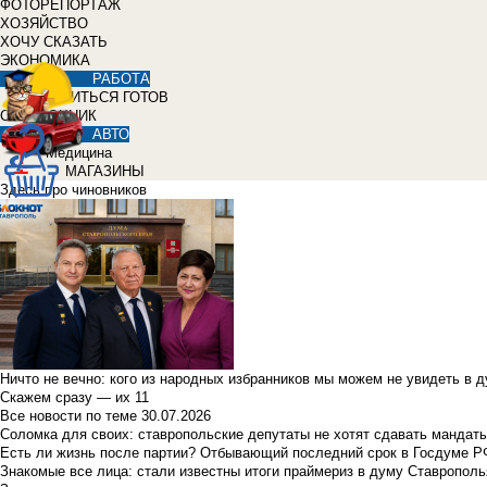
ФОТОРЕПОРТАЖ
ХОЗЯЙСТВО
ХОЧУ СКАЗАТЬ
ЭКОНОМИКА
РАБОТА
УЧИТЬСЯ ГОТОВ
СПРАВОЧНИК
АВТО
Медицина
МАГАЗИНЫ
Здесь про чиновников
Ничто не вечно: кого из народных избранников мы можем не увидеть в 
Скажем сразу — их 11
Все новости по теме
30.07.2026
Соломка для своих: ставропольские депутаты не хотят сдавать мандаты
Есть ли жизнь после партии? Отбывающий последний срок в Госдуме Р
Знакомые все лица: стали известны итоги праймериз в думу Ставрополь