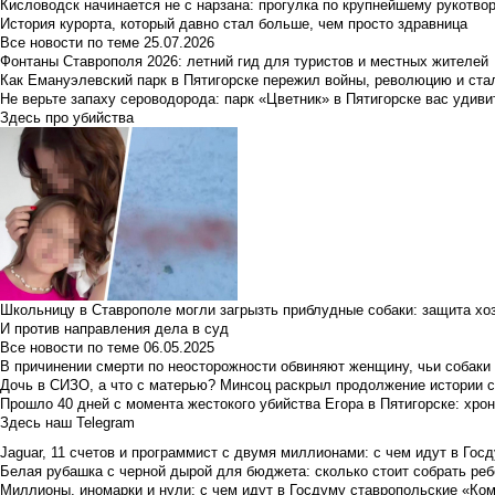
Кисловодск начинается не с нарзана: прогулка по крупнейшему рукотво
История курорта, который давно стал больше, чем просто здравница
Все новости по теме
25.07.2026
Фонтаны Ставрополя 2026: летний гид для туристов и местных жителей
Как Емануэлевский парк в Пятигорске пережил войны, революцию и ста
Не верьте запаху сероводорода: парк «Цветник» в Пятигорске вас удиви
Здесь про убийства
Школьницу в Ставрополе могли загрызть приблудные собаки: защита хо
И против направления дела в суд
Все новости по теме
06.05.2025
В причинении смерти по неосторожности обвиняют женщину, чьи собаки
Дочь в СИЗО, а что с матерью? Минсоц раскрыл продолжение истории с
Прошло 40 дней с момента жестокого убийства Егора в Пятигорске: хро
Здесь наш Telegram
Jaguar, 11 счетов и программист с двумя миллионами: с чем идут в Госд
Белая рубашка с черной дырой для бюджета: сколько стоит собрать ребе
Миллионы, иномарки и нули: с чем идут в Госдуму ставропольские «Ко