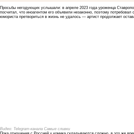
Просьбы негодующих услышали: в апреле 2023 года уроженца Ставропо
посчитал, что иноагентом его объявили незаконно, поэтому
потребовал
юмориста претвориться в жизнь не удалось — артист
продолжает
остава
Видео: Telegram-канала Самые сливки
Пока отношения с Россией у комика складываются сложно, в это же вре