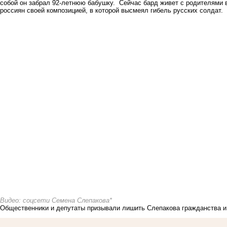
собой он забрал
92-летнюю бабушку.
Сейчас бард живет с родителями 
россиян своей композицией, в которой
высмеял гибель
русских солдат.
Видео: соцсети Семена Слепакова*
Общественники и депутаты призывали лишить Слепакова гражданства и 