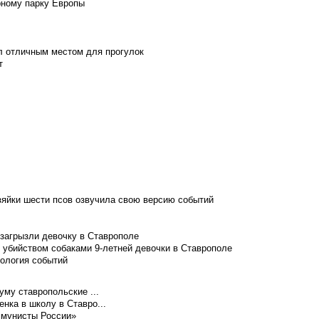
рному парку Европы
л отличным местом для прогулок
т
зяйки шести псов озвучила свою версию событий
 загрызли девочку в Ставрополе
 убийством собаками 9-летней девочки в Ставрополе
нология событий
уму ставропольские ...
нка в школу в Ставро...
ммунисты России»