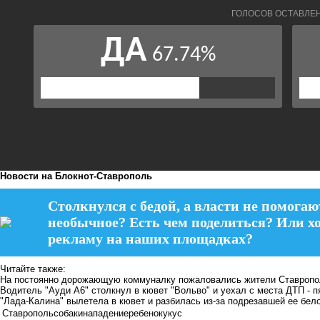
Новости на Блoкнoт-Ставрополь
Столкнулся с бедой, а власти не помогаю
необычное? Есть чем поделиться? Или х
рекламу на наших площадках?
Читайте также:
На постоянно дорожающую коммуналку пожаловались жители Ставроп
Водитель "Ауди А6" столкнул в кювет "Вольво" и уехал с места ДТП - 
"Лада-Калина" вылетела в кювет и разбилась из-за подрезавшей ее бел
Ставрополь
собаки
нападение
ребенок
укус