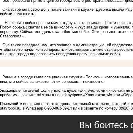
Все произошло прямо в центре города возле ресторана «Любаша» дне
Она встречала свою дочь после занятий в кружке. Девочка вышла на ул
собаки штук шесть.
- Несколько собак прошли мимо, а друга остановилась. Потом прихвати
Потом собака схватила ее за щиколотку и укусила до крови и убежала. 
перевязку. Сейчас моя дочь стала бояться собак. Хотя раньше такого н
Ставрополя».
Она также поведала нам, что звонила в администрацию, ей предложили 
чтобы кто-то начал контролировать и отслеживать дикие стаи агрессивн
в центре города подвергались нападению сразу нескольких собак.
Раньше в городе была специальная служба «Полигон», которая занимал
ним, кто сейчас занимается этим вопросом – неизвестно.
Уважаемые читатели! Если у вас на душе накипело, если чиновники не 
проблему – заявите об этом в нашей рубрике «Хочу сказать!» или «Обр
Присылайте свои видео, а также дополнительный материал, который ил
stavropol.ru
, в Whatsapp 8-950-863-39-14 или в звоните по номеру 8(928) 8