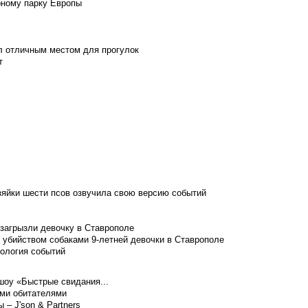
рному парку Европы
л отличным местом для прогулок
т
зяйки шести псов озвучила свою версию событий
 загрызли девочку в Ставрополе
 убийством собаками 9-летней девочки в Ставрополе
нология событий
шоу «Быстрые свидания...
ими обитателями
– J'son & Partners