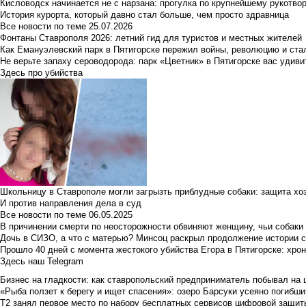
Кисловодск начинается не с нарзана: прогулка по крупнейшему рукотво
История курорта, который давно стал больше, чем просто здравница
Все новости по теме
25.07.2026
Фонтаны Ставрополя 2026: летний гид для туристов и местных жителей
Как Емануэлевский парк в Пятигорске пережил войны, революцию и ста
Не верьте запаху сероводорода: парк «Цветник» в Пятигорске вас удиви
Здесь про убийства
Школьницу в Ставрополе могли загрызть приблудные собаки: защита хо
И против направления дела в суд
Все новости по теме
06.05.2025
В причинении смерти по неосторожности обвиняют женщину, чьи собаки
Дочь в СИЗО, а что с матерью? Минсоц раскрыл продолжение истории с
Прошло 40 дней с момента жестокого убийства Егора в Пятигорске: хро
Здесь наш Telegram
Бизнес на гладкости: как ставропольский предприниматель побывал на 
«Рыба ползет к берегу и ищет спасения»: озеро Барсуки усеяно погибш
Т2 занял первое место по набору бесплатных сервисов цифровой защиты 