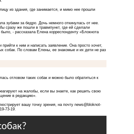
м.
ицу из здания, где занимается, и мимо нее прошли
ла зубами за бедро. Дочь немного откинулась от нее.
Мы сразу же пошли в травмпункт, где ей сделали
е было, - рассказала Елена корреспонденту «Блокнота
прийти к ним и написать заявление. Она просто хочет,
ых собак. По словам Елены, ее знакомые и их дети не раз
ась отловом таких собак и можно было обратиться к
реагируют на жалобы, если вы знаете, как решить свою
ащение в редакцию».
люстрирует вашу точку зрения, на почту
news@bloknot-
19-73-19.