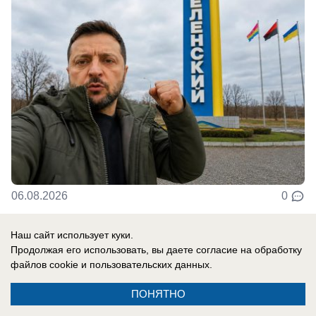
06.08.2026
0
Наш сайт использует куки.
В России
Продолжая его использовать, вы даете согласие на обработку
«Важно похоронить его»: спасет ли
файлов cookie
и пользовательских данных.
бункер Зеленского украинскую
ПОНЯТНО
«верхушку» — кого надо уничтожить