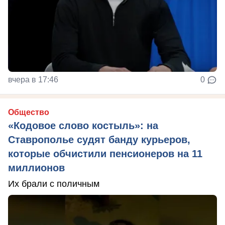
вчера в 17:46
0
Общество
«Кодовое слово костыль»: на
Ставрополье судят банду курьеров,
которые обчистили пенсионеров на 11
миллионов
Их брали с поличным