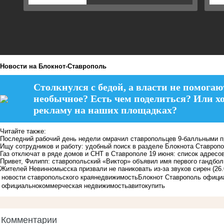
Новости на Блoкнoт-Ставрополь
Столкнулся с бедой, а власти не помогаю
необычное? Есть чем поделиться? Или х
рекламу на наших площадках?
Читайте также:
Последний рабочий день недели омрачил ставропольцев 9-балльными 
Ищу сотрудников и работу: удобный поиск в разделе Блокнота Ставроп
Газ отключат в ряде домов и СНТ в Ставрополе 19 июня: список адресо
Привет, Филипп: ставропольский «Виктор» объявил имя первого гандбо
Жителей Невинномысска призвали не паниковать из-за звуков сирен
(26
новости ставропольского края
недвижимость
Блокнот Ставрополь офици
официально
коммерческая недвижимость
авито
купить
Комментарии