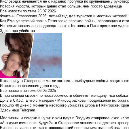
Кисловодск начинается не с нарзана: прогулка по крупнейшему рукотво
История курорта, который давно стал больше, чем просто здравница
Все новости по теме
25.07.2026
Фонтаны Ставрополя 2026: летний гид для туристов и местных жителей
Как Емануэлевский парк в Пятигорске пережил войны, революцию и ста
Не верьте запаху сероводорода: парк «Цветник» в Пятигорске вас удиви
Здесь про убийства
Школьницу в Ставрополе могли загрызть приблудные собаки: защита хо
И против направления дела в суд
Все новости по теме
06.05.2025
В причинении смерти по неосторожности обвиняют женщину, чьи собаки
Дочь в СИЗО, а что с матерью? Минсоц раскрыл продолжение истории с
Прошло 40 дней с момента жестокого убийства Егора в Пятигорске: хро
Здесь наш Telegram
Миллионы, иномарки и нули: с чем идут в Госдуму ставропольские «Ко
«А в думе изменения будут?»: в Ставрополе экономят на детских тренер
Бизнес на гладкости: как ставропольский предприниматель побывал на 