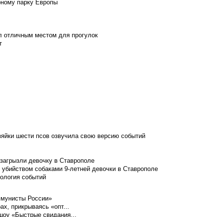
рному парку Европы
л отличным местом для прогулок
т
зяйки шести псов озвучила свою версию событий
 загрызли девочку в Ставрополе
 убийством собаками 9-летней девочки в Ставрополе
нология событий
ммунисты России»
ах, прикрываясь «опт...
шоу «Быстрые свидания...