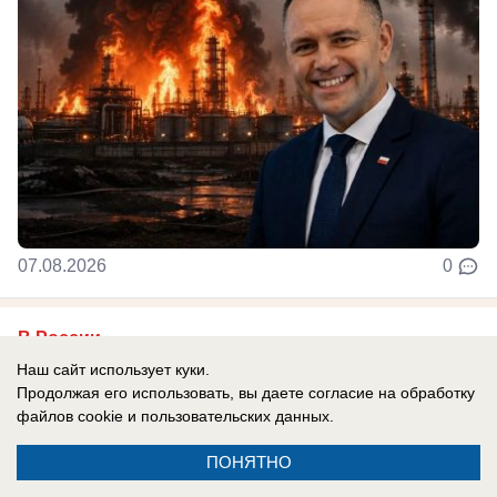
07.08.2026
0
В России
Втрое больше ракет: как Штаты готовят
Наш сайт использует куки.
Продолжая его использовать, вы даете согласие на обработку
«массированный удар» по России — нам
файлов cookie
и пользовательских данных.
есть чем ответить
ПОНЯТНО
Пентагон усиливает подводный флот.