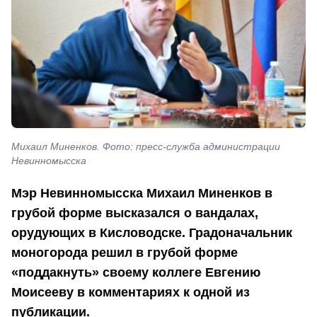
Михаил Миненков. Фото: пресс-служба администрации
Невинномысска
Мэр Невинномысска Михаил Миненков в
грубой форме высказался о вандалах,
орудующих в Кисловодске. Градоначальник
моногорода решил в грубой форме
«поддакнуть» своему коллеге Евгению
Моисееву в комментариях к одной из
публикации.