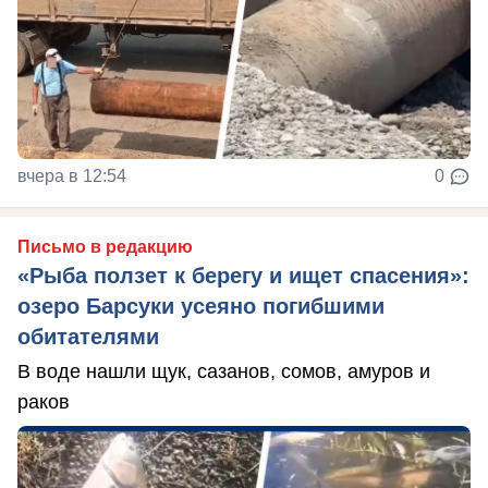
вчера в 12:54
0
Письмо в редакцию
«Рыба ползет к берегу и ищет спасения»:
озеро Барсуки усеяно погибшими
обитателями
В воде нашли щук, сазанов, сомов, амуров и
раков