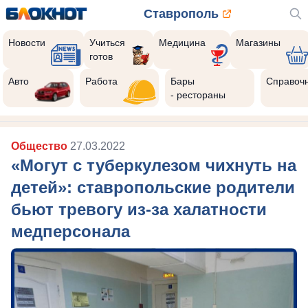
Ставрополь
Новости
Учиться
Медицина
Магазины
готов
Авто
Работа
Бары
Справоч
- рестораны
Общество
27.03.2022
«Могут с туберкулезом чихнуть на
детей»: ставропольские родители
бьют тревогу из-за халатности
медперсонала