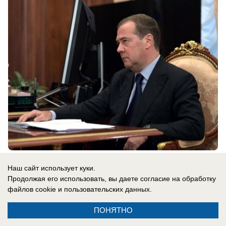
08.08.2026
0
Наш сайт использует куки.
Продолжая его использовать, вы даете согласие на обработку
файлов cookie
и пользовательских данных.
В России
Гороскоп по знакам зодиака на 9 августа
ПОНЯТНО
9 августа события заставят чаще