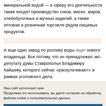
минеральной водой — в сферу его деятельности
также входят производство соков, масел, жиров,
хлебобулочных и мучных изделий, а также
оптовая и розничная торговля рядом пищевых
продуктов.
А еще один завод по розливу воды
ищет
нового
владельца. Все потому, что он принадлежал экс-
депутату думы Ставрополья Владимиру
Кайшеву, которого сейчас «раскулачивают» в
рамках уголовного дела.
Всю информацию оперативно выкладываем
Наш сайт использует куки.
здесь
https://max.ru/bloknot26
Продолжая его использовать, вы даете согласие на обработку
файлов cookie
и пользовательских данных.
Тося Жмыхова