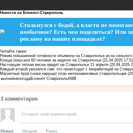
Новости на Блoкнoт-Ставрополь
Столкнулся с бедой, а власти не помогаю
необычное? Есть чем поделиться? Или х
рекламу на наших площадках?
Читайте также:
Режим повышенной готовности объявили на Ставрополье из-за сильного 
Клещи покусали 60 человек за неделю на Ставрополье
(21.04.2025 17:51
Настоящая теплая весна придет на Ставрополье 21 апреля
(20.04.2025 2
Каждый второй уволился сам: что происходит с безработицей на Ставр
Магнитные бури снова нарушат план метеозависимых ставропольцев
(20
молния
непогода
Блокнот Ставрополь
КМВ
3 комментария
Новые
Лучшие
Ранее