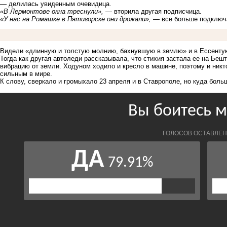
— делилась увиденным очевидица.
«В Лермонтове окна треснули»,
— вторила другая подписчица.
«У нас на Ромашке в Пятигорске они дрожали»,
— все больше подключа
Видели «длинную и толстую молнию, бахнувшую в землю» и в Ессентук
Тогда как другая автоледи рассказывала, что стихия застала ее на Беш
вибрацию от земли. Ходуном ходило и кресло в машине, поэтому и никт
сильным в мире.
К слову, сверкало и громыхало 23 апреля и в Ставрополе, но куда бол