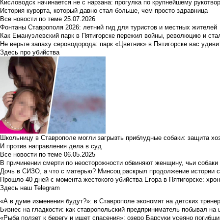
Кисловодск начинается не с нарзана: прогулка по крупнейшему рукотво
История курорта, который давно стал больше, чем просто здравница
Все новости по теме
25.07.2026
Фонтаны Ставрополя 2026: летний гид для туристов и местных жителей
Как Емануэлевский парк в Пятигорске пережил войны, революцию и ста
Не верьте запаху сероводорода: парк «Цветник» в Пятигорске вас удиви
Здесь про убийства
Школьницу в Ставрополе могли загрызть приблудные собаки: защита хо
И против направления дела в суд
Все новости по теме
06.05.2025
В причинении смерти по неосторожности обвиняют женщину, чьи собаки
Дочь в СИЗО, а что с матерью? Минсоц раскрыл продолжение истории с
Прошло 40 дней с момента жестокого убийства Егора в Пятигорске: хро
Здесь наш Telegram
«А в думе изменения будут?»: в Ставрополе экономят на детских тренер
Бизнес на гладкости: как ставропольский предприниматель побывал на 
«Рыба ползет к берегу и ищет спасения»: озеро Барсуки усеяно погибш