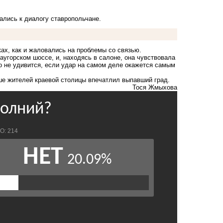
лись к диалогу ставропольчане.
ах, как и жаловались на проблемы со связью.
таугорском шоссе, и, находясь в салоне, она чувствовала
о не удивится, если удар на самом деле окажется самым
ьше жителей краевой столицы
впечатлил
выпавший град.
Тося Жмыхова