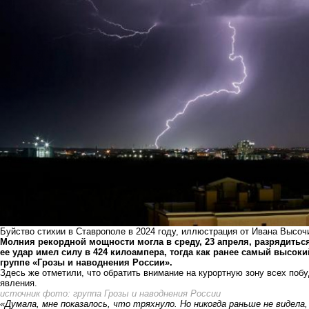
Буйство стихии в Ставрополе в 2024 году, иллюстрация от Ивана Высоч
Молния рекордной мощности могла в среду, 23 апреля, разрядитьс
ее удар имел силу в 424 килоампера, тогда как ранее самый высоки
группе «Грозы и наводнения России».
Здесь же отметили, что обратить внимание на курортную зону всех поб
явления.
источник фото: группа Грозы и наводнения России
«Думала, мне показалось, что тряхнуло. Но никогда раньше не видела,