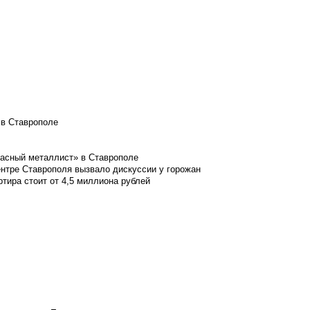
 в Ставрополе
расный металлист» в Ставрополе
ентре Ставрополя вызвало дискуссии у горожан
ртира стоит от 4,5 миллиона рублей