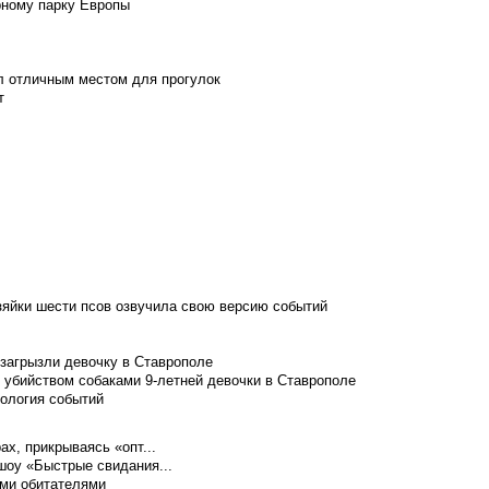
рному парку Европы
л отличным местом для прогулок
т
зяйки шести псов озвучила свою версию событий
 загрызли девочку в Ставрополе
 убийством собаками 9-летней девочки в Ставрополе
нология событий
ах, прикрываясь «опт...
шоу «Быстрые свидания...
ими обитателями