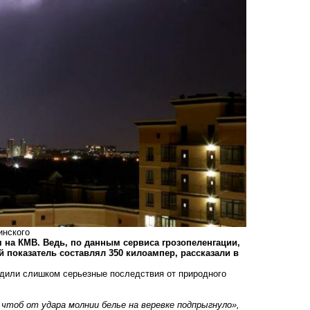
инского
я на КМВ. Ведь, по данным сервиса
грозопеленгации,
й показатель составлял 350 килоампер, рассказали в
удили слишком серьезные последствия от природного
 чтоб от удара молнии белье на веревке подпрыгнуло»,