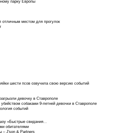
рному парку Европы
л отличным местом для прогулок
т
зяйки шести псов озвучила свою версию событий
 загрызли девочку в Ставрополе
 убийством собаками 9-летней девочки в Ставрополе
нология событий
шоу «Быстрые свидания...
ими обитателями
– J'son & Partners