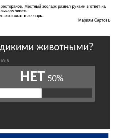
ресторанов. Местный зоопарк развел руками в ответ на
х выкармливать.
везти ежат в зоопарк.
Мариям Сартова