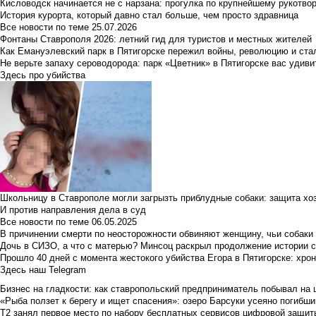
Кисловодск начинается не с нарзана: прогулка по крупнейшему рукотво
История курорта, который давно стал больше, чем просто здравница
Все новости по теме
25.07.2026
Фонтаны Ставрополя 2026: летний гид для туристов и местных жителей
Как Емануэлевский парк в Пятигорске пережил войны, революцию и ста
Не верьте запаху сероводорода: парк «Цветник» в Пятигорске вас удиви
Здесь про убийства
Школьницу в Ставрополе могли загрызть приблудные собаки: защита хо
И против направления дела в суд
Все новости по теме
06.05.2025
В причинении смерти по неосторожности обвиняют женщину, чьи собаки
Дочь в СИЗО, а что с матерью? Минсоц раскрыл продолжение истории с
Прошло 40 дней с момента жестокого убийства Егора в Пятигорске: хро
Здесь наш Telegram
Бизнес на гладкости: как ставропольский предприниматель побывал на 
«Рыба ползет к берегу и ищет спасения»: озеро Барсуки усеяно погибш
Т2 занял первое место по набору бесплатных сервисов цифровой защиты 