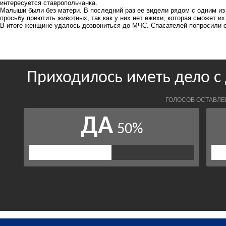
интересуется ставропольчанка.
Малыши были без матери. В последний раз ее видели рядом с одним из 
просьбу приютить животных, так как у них нет ежихи, которая сможет и
В итоге женщине удалось дозвониться до МЧС. Спасателей попросили от