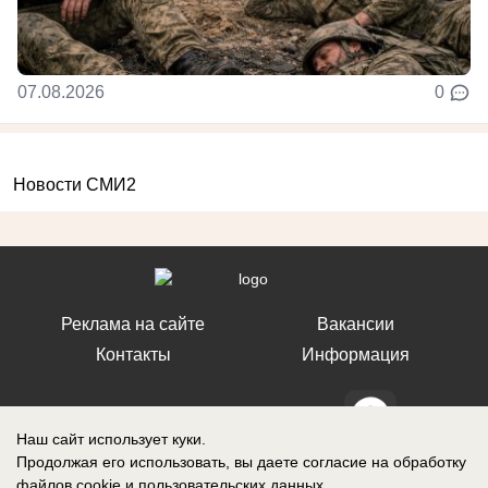
07.08.2026
0
Новости СМИ2
Реклама на сайте
Вакансии
Контакты
Информация
Наш сайт использует куки.
Продолжая его использовать, вы даете согласие на обработку
СМИ Блокнот Ставрополь зарегистрировано Федеральной службой по
файлов cookie
и пользовательских данных.
надзору в сфере связи, информационных технологий и массовых