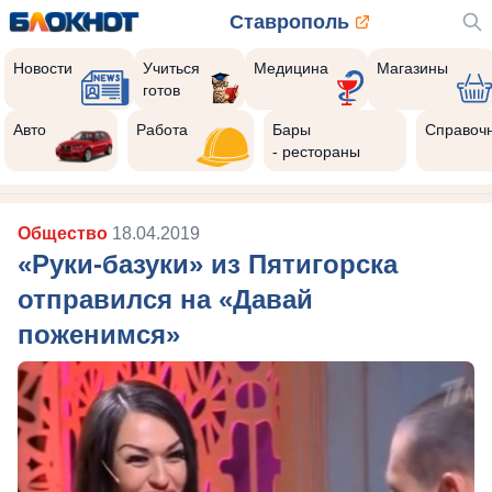
Ставрополь
Новости
Учиться
Медицина
Магазины
готов
Авто
Работа
Бары
Справоч
- рестораны
Общество
18.04.2019
«Руки-базуки» из Пятигорска
отправился на «Давай
поженимся»