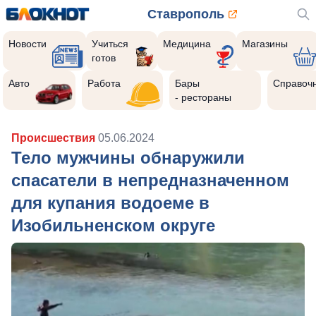
Ставрополь
Новости
Учиться
Медицина
Магазины
готов
Авто
Работа
Бары
Справоч
- рестораны
Происшествия
05.06.2024
Тело мужчины обнаружили
спасатели в непредназначенном
для купания водоеме в
Изобильненском округе