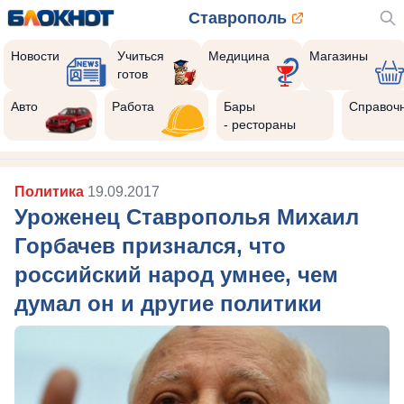
Ставрополь
Новости
Учиться
Медицина
Магазины
готов
Реклама закроется через:
10
Авто
Работа
Бары
Справоч
- рестораны
Политика
19.09.2017
Уроженец Ставрополья Михаил
Горбачев признался, что
российский народ умнее, чем
думал он и другие политики