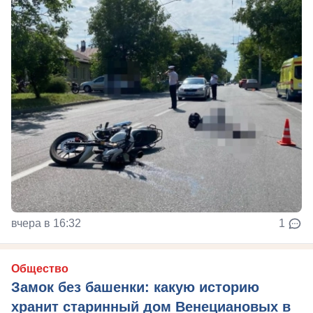
вчера в 16:32
1
Общество
Замок без башенки: какую историю
хранит старинный дом Венециановых в