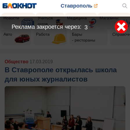
Ставрополь
Новости
Учиться
Медицина
Магазины
готов
Реклама закроется через:
1
Авто
Работа
Бары
Справоч
- рестораны
Общество
17.03.2019
В Ставрополе открылась школа
для юных журналистов