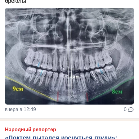
брекеты
вчера в 12:49
0
Народный репортер
«Локтем пытался коснуться груди»: