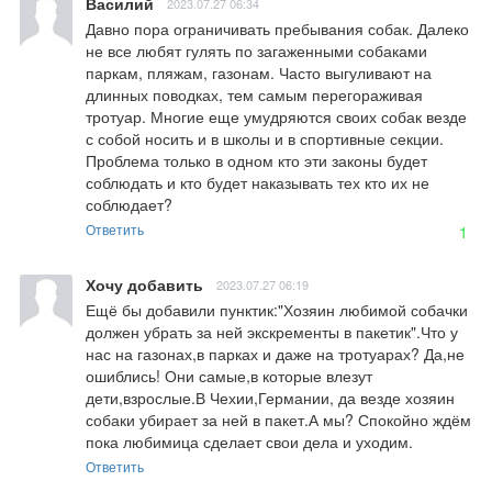
Василий
2023.07.27 06:34
Давно пора ограничивать пребывания собак. Далеко 
не все любят гулять по загаженными собаками 
паркам, пляжам, газонам. Часто выгуливают на 
длинных поводках, тем самым перегораживая 
тротуар. Многие еще умудряются своих собак везде 
с собой носить и в школы и в спортивные секции. 
Проблема только в одном кто эти законы будет 
соблюдать и кто будет наказывать тех кто их не 
соблюдает?
Ответить
1
Хочу добавить
2023.07.27 06:19
Ещё бы добавили пунктик:"Хозяин любимой собачки 
должен убрать за ней экскременты в пакетик".Что у 
нас на газонах,в парках и даже на тротуарах? Да,не 
ошиблись! Они самые,в которые влезут 
дети,взрослые.В Чехии,Германии, да везде хозяин 
собаки убирает за ней в пакет.А мы? Спокойно ждём 
пока любимица сделает свои дела и уходим.
Ответить