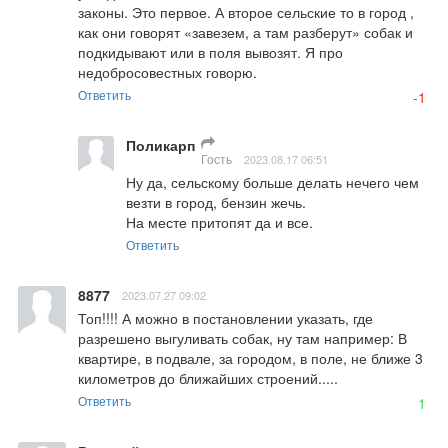
законы. Это первое. А второе сельские то в город , 
как они говорят «завезем, а там разберут» собак и 
подкидывают или в поля вывозят. Я про 
недобросовестных говорю.
Ответить
-1
Поликарп
Гость
2023.08.17 06:51
Ну да, сельскому больше делать нечего чем 
везти в город, бензин жечь.

На месте притопят да и все.
Ответить
8877
2023.07.27 09:02
Топ!!!! А можно в постановлении указать, где 
разрешено выгуливать собак, ну там например: В 
квартире, в подвале, за городом, в поле, не ближе 3 
километров до ближайших строений.....
Ответить
1