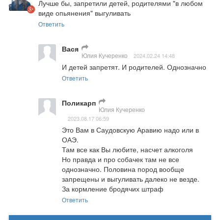
Лучше бы, запретили детей, родителями "в любом 
виде опьянения" выгуливать
Ответить
Вася
Юлия Кучеренко
2024.02.24 14:48
И детей запретят. И родителей. Однозначно
Ответить
Поликарп
Юлия Кучеренко
2023.08.17 06:59
Это Вам в Саудовскую Аравию надо или в 
ОАЭ.

Там все как Вы любите, насчет алкоголя

Но правда и про собачек там не все 
однозначно. Половина пород вообще 
запрещены и выгуливать далеко не везде.

За кормление бродячих штраф
Ответить