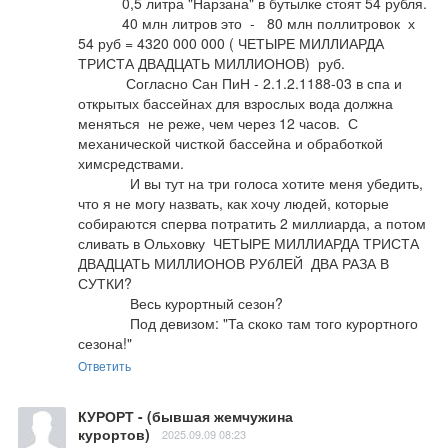
           0,5 литра "Нарзана" в бутылке стоят 54 рубля.                                                                                   

           40 млн литров это  -   80 млн поллитровок  х 
54 руб = 4320 000 000 ( ЧЕТЫРЕ МИЛЛИАРДА 
ТРИСТА ДВАДЦАТЬ МИЛЛИОНОВ)  руб.                                                                                                

            Согласно Сан ПиН - 2.1.2.1188-03 в спа и 
открытых бассейнах для взрослых вода должна 
меняться  не реже, чем через 12 часов.  С 
механической чисткой бассейна и обработкой 
химсредствами.                                                                                                                                    

             И вы тут на три голоса хотите меня убедить, 
что я не могу назвать, как хочу людей, которые  
собираются сперва потратить 2 миллиарда, а потом 
сливать в Ольховку  ЧЕТЫРЕ МИЛЛИАРДА ТРИСТА 
ДВАДЦАТЬ МИЛЛИОНОВ РУбЛЕЙ  ДВА РАЗА В 
СУТКИ?                

             Весь курортный сезон?                                                                                                

             Под девизом: "Та скоко там того курортного 
сезона!"
Ответить
КУРОРТ - (бывшая жемчужина
курортов)
2025.09.09 08:23