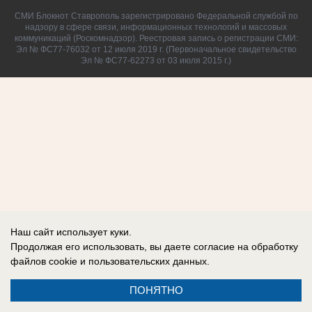
СМИ Блокнот Ставрополь зарегистрировано Федеральной службой по
надзору в сфере связи, информационных технологий и массовых
коммуникаций (Роскомнадзор). Реестровая запись о регистрации СМИ:
Эл № ФС77-76032 от 12 июля 2019 г. (Первоначальное свидетельство
Эл № ФС77-62273 от 03 июля 2015 г.)
Наш сайт использует куки.
Продолжая его использовать, вы даете согласие на обработку
файлов cookie
и пользовательских данных.
ПОНЯТНО