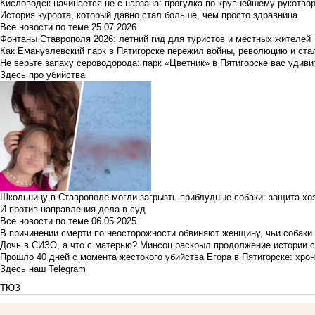
Кисловодск начинается не с нарзана: прогулка по крупнейшему рукотво
История курорта, который давно стал больше, чем просто здравница
Все новости по теме
25.07.2026
Фонтаны Ставрополя 2026: летний гид для туристов и местных жителей
Как Емануэлевский парк в Пятигорске пережил войны, революцию и ста
Не верьте запаху сероводорода: парк «Цветник» в Пятигорске вас удиви
Здесь про убийства
Школьницу в Ставрополе могли загрызть приблудные собаки: защита хо
И против направления дела в суд
Все новости по теме
06.05.2025
В причинении смерти по неосторожности обвиняют женщину, чьи собаки
Дочь в СИЗО, а что с матерью? Минсоц раскрыл продолжение истории с
Прошло 40 дней с момента жестокого убийства Егора в Пятигорске: хро
Здесь наш Telegram
ТЮЗ