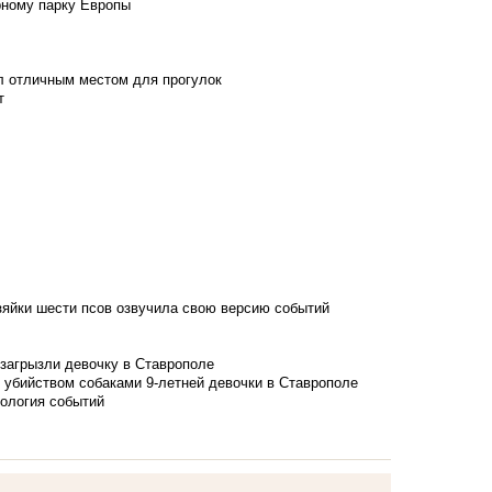
рному парку Европы
л отличным местом для прогулок
т
зяйки шести псов озвучила свою версию событий
 загрызли девочку в Ставрополе
 убийством собаками 9-летней девочки в Ставрополе
нология событий