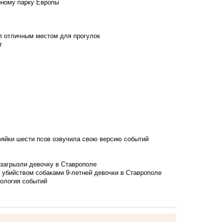
рному парку Европы
л отличным местом для прогулок
т
зяйки шести псов озвучила свою версию событий
 загрызли девочку в Ставрополе
 убийством собаками 9-летней девочки в Ставрополе
нология событий