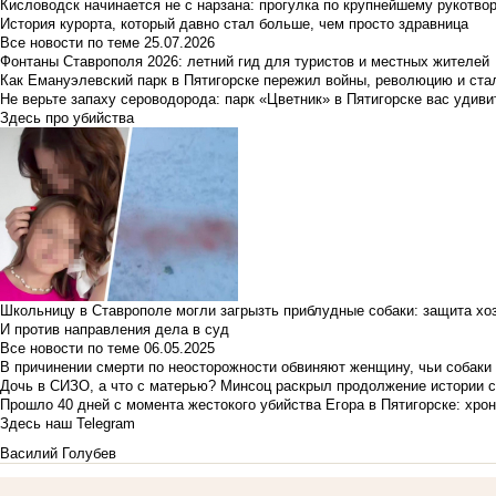
Кисловодск начинается не с нарзана: прогулка по крупнейшему рукотво
История курорта, который давно стал больше, чем просто здравница
Все новости по теме
25.07.2026
Фонтаны Ставрополя 2026: летний гид для туристов и местных жителей
Как Емануэлевский парк в Пятигорске пережил войны, революцию и ста
Не верьте запаху сероводорода: парк «Цветник» в Пятигорске вас удиви
Здесь про убийства
Школьницу в Ставрополе могли загрызть приблудные собаки: защита хо
И против направления дела в суд
Все новости по теме
06.05.2025
В причинении смерти по неосторожности обвиняют женщину, чьи собаки
Дочь в СИЗО, а что с матерью? Минсоц раскрыл продолжение истории с
Прошло 40 дней с момента жестокого убийства Егора в Пятигорске: хро
Здесь наш Telegram
Василий Голубев