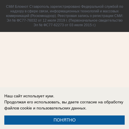
СМИ Блокнот Ставрополь зарегистрировано Федеральной службой по
надзору в сфере связи, информационных технологий и массовых
коммуникаций (Роскомнадзор). Реестровая запись о регистрации СМИ:
Эл № ФС77-76032 от 12 июля 2019 г. (Первоначальное свидетельство
Эл № ФС77-62273 от 03 июля 2015 г.)
Наш сайт использует куки.
Продолжая его использовать, вы даете согласие на обработку
файлов cookie
и пользовательских данных.
ПОНЯТНО