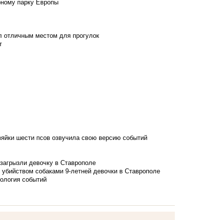
рному парку Европы
л отличным местом для прогулок
т
зяйки шести псов озвучила свою версию событий
 загрызли девочку в Ставрополе
 убийством собаками 9-летней девочки в Ставрополе
нология событий