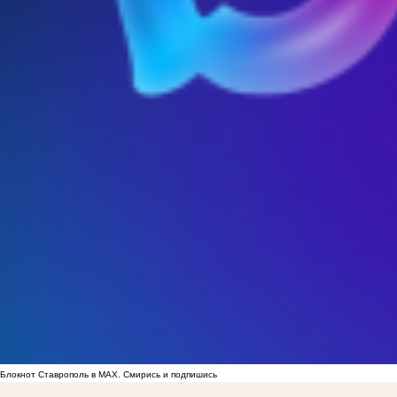
Блокнот Ставрополь в MAX. Смирись и подпишись