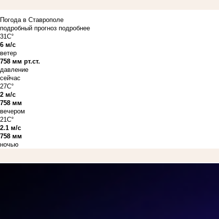
Погода в Ставрополе
подробный прогноз
подробнее
31C°
6 м/с
ветер
758 мм рт.ст.
давление
сейчас
27C°
2 м/с
758 мм
вечером
21C°
2.1 м/с
758 мм
ночью