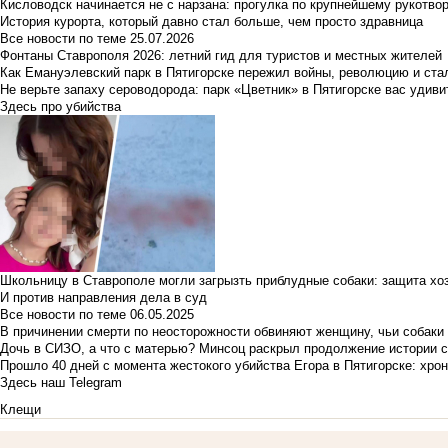
Кисловодск начинается не с нарзана: прогулка по крупнейшему рукотво
История курорта, который давно стал больше, чем просто здравница
Все новости по теме
25.07.2026
Фонтаны Ставрополя 2026: летний гид для туристов и местных жителей
Как Емануэлевский парк в Пятигорске пережил войны, революцию и ста
Не верьте запаху сероводорода: парк «Цветник» в Пятигорске вас удиви
Здесь про убийства
Школьницу в Ставрополе могли загрызть приблудные собаки: защита хо
И против направления дела в суд
Все новости по теме
06.05.2025
В причинении смерти по неосторожности обвиняют женщину, чьи собаки
Дочь в СИЗО, а что с матерью? Минсоц раскрыл продолжение истории с
Прошло 40 дней с момента жестокого убийства Егора в Пятигорске: хро
Здесь наш Telegram
Клещи