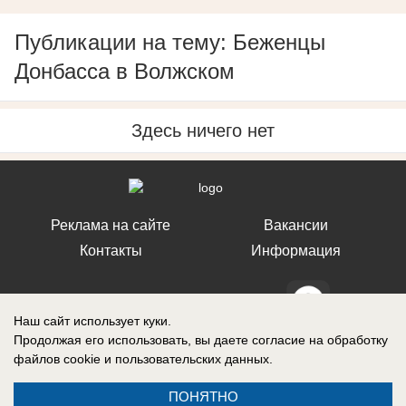
Публикации на тему: Беженцы
Донбасса в Волжском
Здесь ничего нет
Реклама на сайте
Вакансии
Контакты
Информация
Наш сайт использует куки.
Продолжая его использовать, вы даете согласие на обработку
СМИ Блокнот Ставрополь зарегистрировано Федеральной службой по
файлов cookie
и пользовательских данных.
надзору в сфере связи, информационных технологий и массовых
коммуникаций (Роскомнадзор). Реестровая запись о регистрации СМИ:
Эл № ФС77-76032 от 12 июля 2019 г. (Первоначальное свидетельство
ПОНЯТНО
Эл № ФС77-62273 от 03 июля 2015 г.)