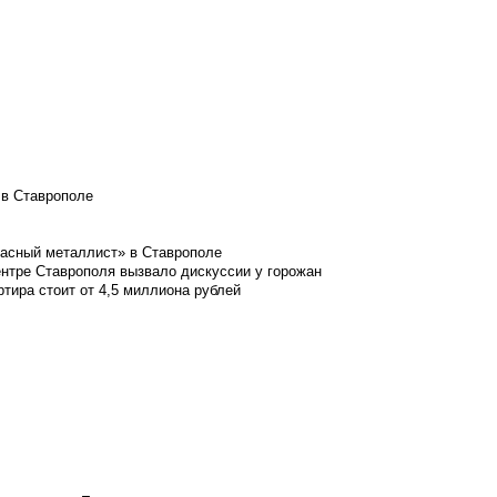
 в Ставрополе
расный металлист» в Ставрополе
ентре Ставрополя вызвало дискуссии у горожан
ртира стоит от 4,5 миллиона рублей