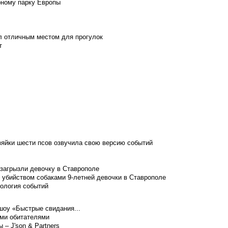
рному парку Европы
л отличным местом для прогулок
т
зяйки шести псов озвучила свою версию событий
 загрызли девочку в Ставрополе
 убийством собаками 9-летней девочки в Ставрополе
нология событий
шоу «Быстрые свидания...
ими обитателями
– J'son & Partners