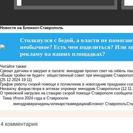
Новости на Блoкнoт-Ставрополь
Столкнулся с бедой, а власти не помогаю
необычное? Есть чем поделиться? Или х
рекламу на наших площадках?
Читайте также:
Срезал датчики и закурил в палате: минздрав пролил свет на гибель п
«Выше тройки не будет»: общественный совет при минздраве Ставропол
(25.12.2024 19:11)
График работы скорой помощи и поликлиник в новогодние праздники со
Нехватку физраствора в аптеках опроверг минздрав Ставрополья
(12.11
О тревожной нагрузке на станцию скорой помощи Ставрополя сообщили
Тема:
Итоги 2024 года в Ставрополе
минздрав
врачи
деньги
лекарства
медицина
Блокнот Ставрополь
Ста
4 комментария