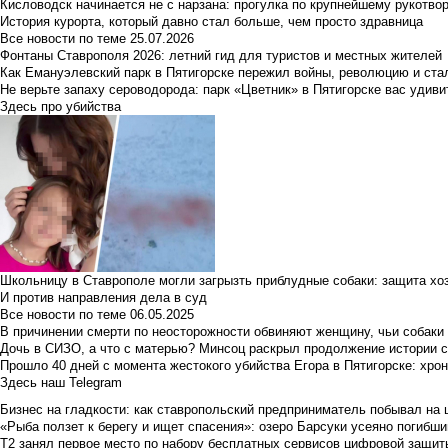
Кисловодск начинается не с нарзана: прогулка по крупнейшему рукотво
История курорта, который давно стал больше, чем просто здравница
Все новости по теме
25.07.2026
Фонтаны Ставрополя 2026: летний гид для туристов и местных жителей
Как Емануэлевский парк в Пятигорске пережил войны, революцию и ста
Не верьте запаху сероводорода: парк «Цветник» в Пятигорске вас удиви
Здесь про убийства
Школьницу в Ставрополе могли загрызть приблудные собаки: защита хо
И против направления дела в суд
Все новости по теме
06.05.2025
В причинении смерти по неосторожности обвиняют женщину, чьи собаки
Дочь в СИЗО, а что с матерью? Минсоц раскрыл продолжение истории с
Прошло 40 дней с момента жестокого убийства Егора в Пятигорске: хро
Здесь наш Telegram
Бизнес на гладкости: как ставропольский предприниматель побывал на 
«Рыба ползет к берегу и ищет спасения»: озеро Барсуки усеяно погибш
Т2 занял первое место по набору бесплатных сервисов цифровой защиты 