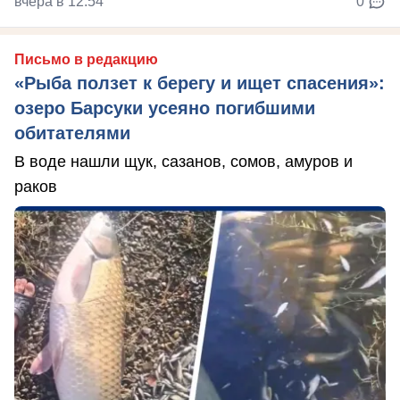
вчера в 12:54
0
Письмо в редакцию
«Рыба ползет к берегу и ищет спасения»:
озеро Барсуки усеяно погибшими
обитателями
В воде нашли щук, сазанов, сомов, амуров и
раков