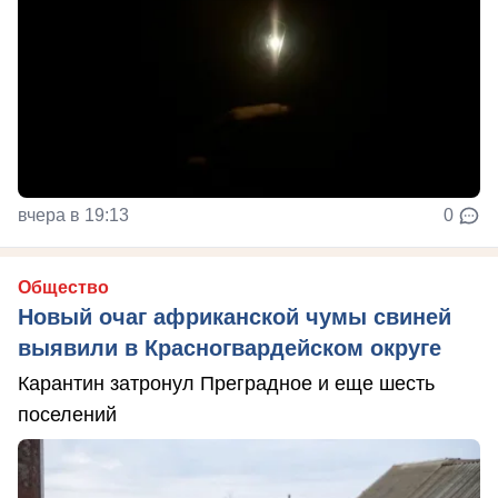
вчера в 19:13
0
Общество
Новый очаг африканской чумы свиней
выявили в Красногвардейском округе
Карантин затронул Преградное и еще шесть
поселений