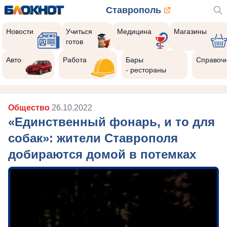
Ставрополь
Новости
Учиться
Медицина
Магазины
готов
Авто
Работа
Бары
Справоч
- рестораны
Общество
26.10.2022
«Единственный фонарь, и то для
собак»: жители Ставрополя
добираются домой в потемках